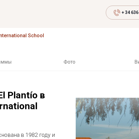
+ 34 636
 International School
аммы
Фото
В
 Plantío в
rnational
основана в 1982 году и