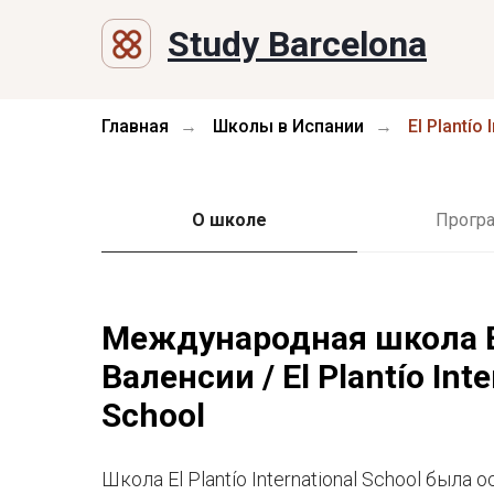
Study Barcelona
Главная
Школы в Испании
El Plantío
→
→
О школе
Прогр
Международная школа El
Валенсии / El Plantío Inte
School
Школа El Plantío International School была 