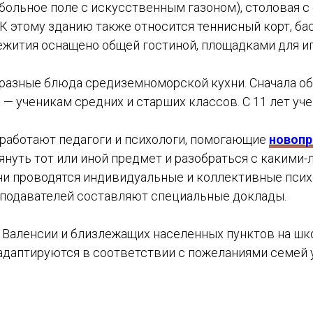
больное поле с искусственным газоном), столовая с
 К этому зданию также относится теннисный корт, бас
ежития оснащено общей гостиной, площадками для игр
бразные блюда средиземноморской кухни. Сначала о
 — ученикам средних и старших классов. С 11 лет уч
м работают педагоги и психологи, помогающие
новоп
януть тот или иной предмет и разобраться с какими
и проводятся индивидуальные и коллективные психо
еподавателей составляют специальные доклады.
з Валенсии и близлежащих населенных пунктов на ш
адаптируются в соответствии с пожеланиями семей