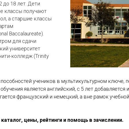
2 до 18 лет. Дети
ие классы получают
ол, а старшие классы
дартам
onal Baccalaureate).
тром для сдачи
кий университет
нити-колледж (Trinity
пособностей учеников в мультикультурном ключе, п
бучения является английский, с 5 лет добавляется 
гается французский и немецкий, а вне рамок учебно
 каталог, цены, рейтинги и помощь в зачислении.