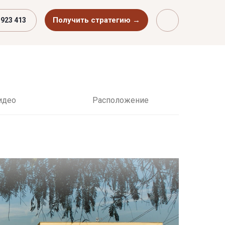
Получить стратегию →
 923 413
идео
Расположение