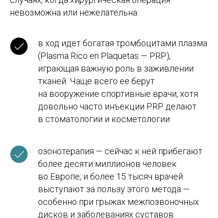
невозможна или нежелательна:
в ход идет богатая тромбоцитами плазма
Программы
Обучение
(Plasma Rico en Plaquetas — PRP),
играющая важную роль в заживлении
Среднее образование
Школы
Высшее образование
Вузы
тканей. Чаще всего ее берут
Языковые курсы
Бизнес-школы
на вооружение спортивные врачи, хотя
Летние программы
Языковые академии
довольно часто инъекции PRP делают
в стоматологии и косметологии
Переезд
Контакты
Студенческая виза
Базируемся в Барселоне
Документы
Работаем онлайн
озонотерапия — сейчас к ней прибегают
Жильё
+34 636 923 413
более десяти миллионов человек
Новости
hola@studybarcelona.su
во Европе, и более 15 тысяч врачей
выступают за пользу этого метода —
особенно при грыжах межпозвоночных
© TOMO CERO, S.L.U. 2026
CIF: B62544374
дисков и заболеваниях суставов