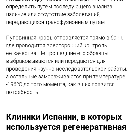
Планируете переезд
определить путем последующего анализа
в Испанию и не знаете, с чего
наличие или отсутствие заболеваний,
начать?
передающихся трансфузионным путем.
Мы поможем разобраться с
Пуповинная кровь отправляется прямо в банк,
документами, визами, учебой, жильем и
другими важными вопросами. Получите
где проводится всесторонний контроль
персональную консультацию и сделайте
ее качества. Не прошедшие его образцы
переезд легким и комфортным!
Оставьте заявку — и мы свяжемся с
выбраковываются или передаются для
вами!
проведения научно-исследовательской работы,
а остальные замораживаются при температуре
Как с вами связаться?
-196ºC до того момента, как в них появится
потребность.
Ваш номер телефона
Клиники Испании, в которых
Ваш email
используется регенеративная