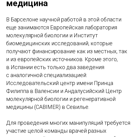
медицина
Тема консультации
В Барселоне научной работой в этой области
еще занимаются Европейская лаборатория
молекулярной биологии и Институт
биомедицинских исследований, которые
Оставить заявку
получают финансирование как из местных, так
Отправляя форму вы соглашаетесь с политикой
и из европейских источников. Кроме этого,
обработки персональных данных
в Испании есть только два заведения
с аналогичной специализацией:
Исследовательский центр имени Принца
Филиппа в Валенсии и Андалусийский Центр
молекулярной биологии и регенеративной
медицины (CABIMER) в Севилье.
Для проведения многих манипуляций требуется
участие целой команды врачей разных