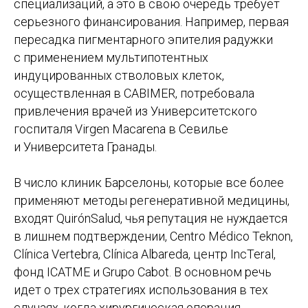
специализаций, а это в свою очередь требует
серьезного финансирования. Например, первая
пересадка пигментарного эпителия радужки
с применением мультипотентных
индуцированных стволовых клеток,
осуществленная в CABIMER, потребовала
привлечения врачей из Университетского
госпиталя Virgen Macarena в Севилье
и Университета Гранады.
В число клиник Барселоны, которые все более
применяют методы регенеративной медицины,
входят QuirónSalud, чья репутация не нуждается
в лишнем подтверждении, Centro Médico Teknon,
Study Barcelona
Clínica Vertebra, Clínica Albareda, центр IncTeral,
Учёба и переезд в Испанию без стресса и ошибок
фонд ICATME и Grupo Cabot. В основном речь
идет о трех стратегиях использования в тех
Получить стратегию
случаях, когда хирургическая операция