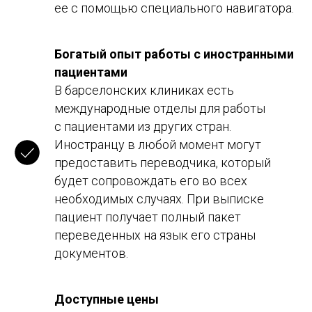
ее с помощью специального навигатора.
Богатый опыт работы с иностранными
Планируете переезд
пациентами
в Испанию и не знаете, с чего
В барселонских клиниках есть
начать?
международные отделы для работы
с пациентами из других стран.
Мы поможем разобраться с
документами, визами, учебой, жильем и
Иностранцу в любой момент могут
другими важными вопросами. Получите
предоставить переводчика, который
персональную консультацию и сделайте
переезд легким и комфортным!
будет сопровождать его во всех
Оставьте заявку — и мы свяжемся с
необходимых случаях. При выписке
вами!
пациент получает полный пакет
Как с вами связаться?
переведенных на язык его страны
документов.
Ваш номер телефона
Доступные цены