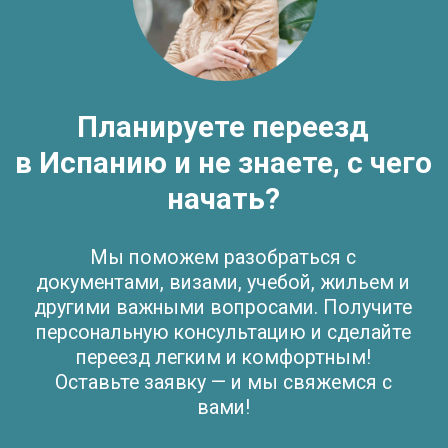
© TOMO CERO, S.L.U. 2026
CIF: B62544374
Aviso Legal
Политика конфиденциальности
Юридическая информация