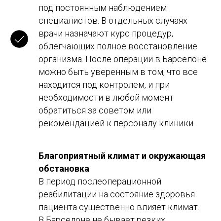
под постоянным наблюдением
специалистов. В отдельных случаях
врачи назначают курс процедур,
облегчающих полное восстановление
организма. После операции в Барселоне
можно быть уверенным в том, что все
находится под контролем, и при
необходимости в любой момент
обратиться за советом или
рекомендацией к персоналу клиники.
Благоприятный климат и окружающая
обстановка
В период послеоперационной
реабилитации на состояние здоровья
Study Barcelona
пациента существенно влияет климат.
Учёба и переезд в Испанию без стресса и ошибок
В Барселоне не бывает резких