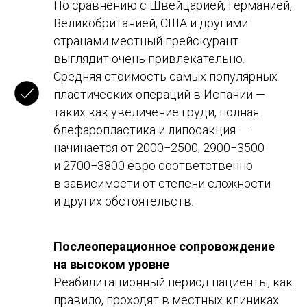
По сравнению с Швейцарией, Германией,
Великобританией, США и другими
Ваш email
странами местный прейскурант
выглядит очень привлекательно.
Тема консультации
Средняя стоимость самых популярных
пластических операций в Испании —
таких как увеличение груди, полная
блефаропластика и липосакция —
начинается от 2000−2500, 2900−3500
Оставить заявку
и 2700−3800 евро соответственно
Отправляя форму вы соглашаетесь с политикой
в зависимости от степени сложности
обработки персональных данных
и других обстоятельств.
Послеоперационное сопровождение
на высоком уровне
Реабилитационный период пациенты, как
правило, проходят в местных клиниках