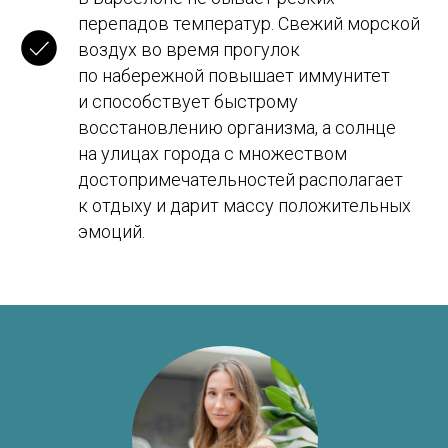
перепадов температур. Свежий морской
Получить стратегию
воздух во время прогулок
по набережной повышает иммунитет
и способствует быстрому
восстановлению организма, а солнце
на улицах города с множеством
Программы
Обучение
достопримечательностей располагает
Среднее образование
Школы
к отдыху и дарит массу положительных
Высшее образование
Вузы
Языковые курсы
Бизнес-школы
эмоций.
Летние программы
Языковые академии
Переезд
Контакты
Студенческая виза
Базируемся в Барселоне
Документы
Работаем онлайн
Жильё
+34 636 923 413
Новости
hola@studybarcelona.su