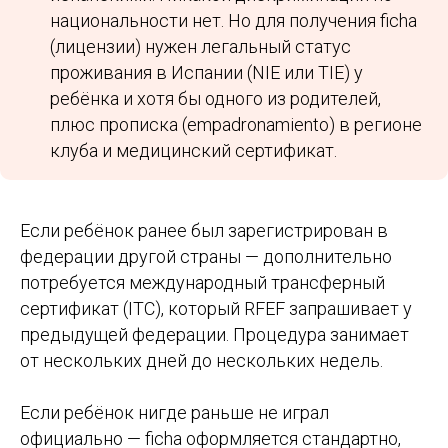
Летние программы
Языковые академии
национальности нет. Но для получения ficha
(лицензии) нужен легальный статус
Переезд
Контакты
проживания в Испании (NIE или TIE) у
Студенческая виза
Базируемся в Барселоне
ребёнка и хотя бы одного из родителей,
Документы
Работаем онлайн
плюс прописка (empadronamiento) в регионе
Жильё
+34 636 923 413
клуба и медицинский сертификат.
Новости
hola@studybarcelona.su
Если ребёнок ранее был зарегистрирован в
© TOMO CERO, S.L.U. 2026
CIF: B62544374
федерации другой страны — дополнительно
потребуется международный трансферный
Aviso Legal
сертификат (ITC), который RFEF запрашивает у
Политика конфиденциальности
предыдущей федерации. Процедура занимает
Юридическая информация
от нескольких дней до нескольких недель.
Если ребёнок нигде раньше не играл
официально — ficha оформляется стандартно,