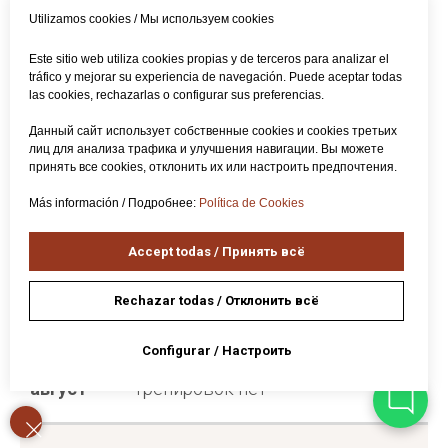
сезона 2026/27 в Испании
Utilizamos cookies / Мы используем cookies
Este sitio web utiliza cookies propias y de terceros para analizar el
Когда
Что происходит
tráfico y mejorar su experiencia de navegación. Puede aceptar todas
las cookies, rechazarlas o configurar sus preferencias.
Данный сайт использует собственные cookies и cookies третьих
Март–
Пробы в клубы на сезон 2027/28
лиц для анализа трафика и улучшения навигации. Вы можете
принять все cookies, отклонить их или настроить предпочтения.
июнь
2027
Más información / Подробнее:
Política de Cookies
Accept todas / Принять всё
Июнь
Открытые пробы в кантеры
2027
профессиональных клубов
Rechazar todas / Отклонить всё
Configurar / Настроить
Июль–
Летние лагеря. Регулярных
август
тренировок нет