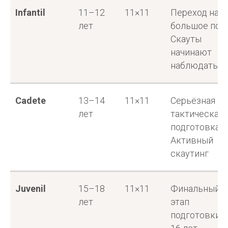
Infantil
11–12
11×11
Переход на
лет
большое поле
Скауты
начинают
наблюдать
Cadete
13–14
11×11
Серьёзная
лет
тактическая
подготовка.
Активный
скаутинг
Juvenil
15–18
11×11
Финальный
лет
этап
подготовки. 