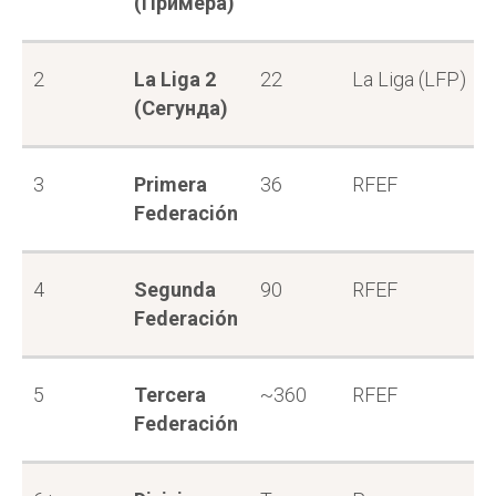
(Примера)
2
La Liga 2
22
La Liga (LFP)
(Сегунда)
3
Primera
36
RFEF
Federación
4
Segunda
90
RFEF
Federación
5
Tercera
~360
RFEF
Federación