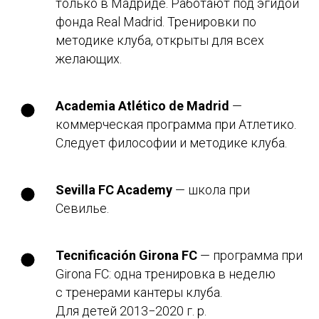
только в Мадриде. Работают под эгидой
фонда Real Madrid. Тренировки по
методике клуба, открыты для всех
желающих.
Academia Atlético de Madrid
—
коммерческая программа при Атлетико.
Следует философии и методике клуба.
Не знаете, с чего
начать?
Sevilla FC Academy
— школа при
Запишитесь на консультацию — разберём
Севилье.
вашу ситуацию, расскажем какой тип
клуба подойдёт ребёнку и что нужно для
зачисления.
Tecnificación Girona FC
— программа при
Girona FC: одна тренировка в неделю
с тренерами кантеры клуба.
Записаться на консультацию
Для детей 2013−2020 г. р.