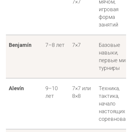
7×7
мячом,
игровая
форма
занятий
Benjamín
7–8 лет
7×7
Базовые
навыки,
первые мини
турниры
Alevín
9–10
7×7 или
Техника,
лет
8×8
тактика,
начало
настоящих
соревновани