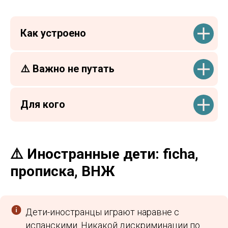
Или напишите в
Telegram
Как устроено
⚠️ Важно не путать
Study Barcelona
Для кого
Учёба и переезд в Испанию без стресса и ошибок
Получить стратегию
⚠️ Иностранные дети: ficha,
прописка, ВНЖ
Программы
Обучение
Среднее образование
Школы
Дети-иностранцы играют наравне с
Высшее образование
Вузы
Языковые курсы
Бизнес-школы
испанскими. Никакой дискриминации по