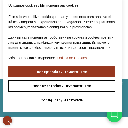
работать с командами на более высоком
Utilizamos cookies / Мы используем cookies
уровне. Уровень Pro, высшую
Не знаете, с чего начать?
профессиональную квалификацию, необходимо
Este sitio web utiliza cookies propias y de terceros para analizar el
tráfico y mejorar su experiencia de navegación. Puede aceptar todas
получать напрямую от Испанской федерации
Мы поможем вам выбрать
las cookies, rechazarlas o configurar sus preferencias.
университет, оформить документы
футбола. Начиная с уровня A, для получения
и подготовиться к поступлению.
Данный сайт использует собственные cookies и cookies третьих
лицензии и прохождения соответствующего
Оставьте заявку прямо сейчас!
лиц для анализа трафика и улучшения навигации. Вы можете
теоретического курса вам необходимо
принять все cookies, отклонить их или настроить предпочтения.
Как с вами связаться?
предварительно обладать профессиональным
Más información / Подробнее:
Política de Cookies
опытом около 1−1,5 лет как минимум.
Ваш номер телефона
Accept todas / Принять всё
Rechazar todas / Отклонить всё
Получить гайд по
оформлению
Ваш email
студенческой визы в Испанию
Configurar / Настроить
ПОДРОБНЕЕ
Тема консультации