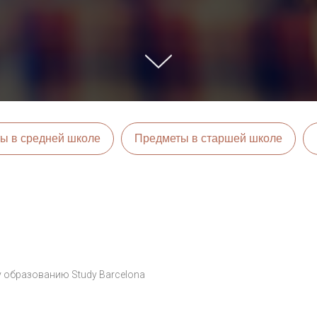
ы в средней школе
Предметы в старшей школе
у образованию Study Barcelona