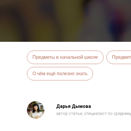
Предметы в начальной школе
Предмет
О чём ещё полезно знать
Дарья Дымова
автор статьи, специалист по среднем