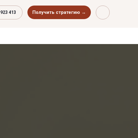
Получить стратегию →
 923 413