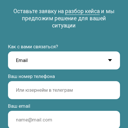
Study Barcelona
Учёба и переезд в Испанию без стресса и ошибок
Получить стратегию
Программы
Обучение
Среднее образование
Школы
Высшее образование
Вузы
Языковые курсы
Бизнес-школы
Летние программы
Языковые академии