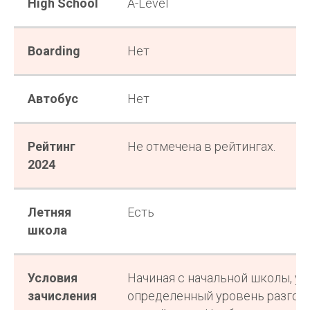
High School
A-Level
Boarding
Нет
Автобус
Нет
Рейтинг
Не отмечена в рейтингах.
2024
Летняя
Есть
школа
Ищете школу для ребенка, но
не знаете, с чего начать?
Условия
Начиная с начальной школы, у 
Оставьте заявку на
разбор кейса
и мы
зачисления
определенный уровень разгов
предложим решение для вашей
ситуации