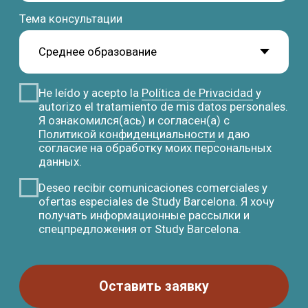
Переезд
Контакты
Студенческая виза
Базируемся в Барселоне
Документы
Работаем онлайн
Жильё
+34 636 923 413
Новости
hola@studybarcelona.su
© TOMO CERO, S.L.U. 2026
CIF: B62544374
Aviso Legal
Политика конфиденциальности
Юридическая информация