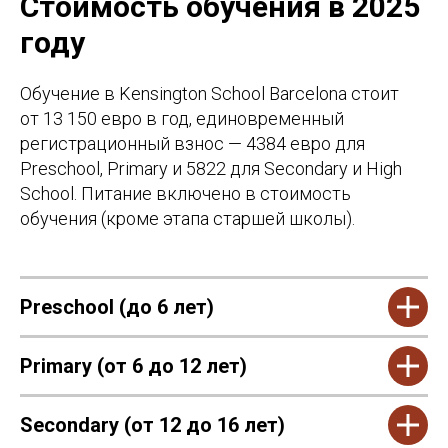
Стоимость обучения в 2025
Deseo recibir comunicaciones comerciales y
ofertas especiales de Study Barcelona. Я хочу
получать информационные рассылки и
году
спецпредложения от Study Barcelona.
Обучение в Kensington School Barcelona стоит
Оставить заявку
от 13 150 евро в год, единовременный
регистрационный взнос — 4384 евро для
Preschool, Primary и 5822 для Secondary и High
School. Питание включено в стоимость
обучения (кроме этапа старшей школы).
Preschool (до 6 лет)
Primary (от 6 до 12 лет)
Secondary (от 12 до 16 лет)