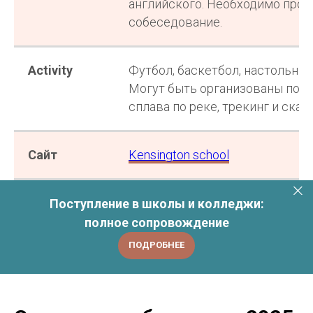
английского. Необходимо пройт
собеседование.
Как с вами связаться?
Activity
Футбол, баскетбол, настольный
Могут быть организованы поез
Ваш номер телефона
сплава по реке, трекинг и скал
Ваш email
Сайт
Kensington school
Тема консультации
Поступление в школы и колледжи:
полное сопровождение
ПОДРОБНЕЕ
He leído y acepto la
Política de Privacidad
y
autorizo el tratamiento de mis datos personales.
Я ознакомился(ась) и согласен(а) с
Политикой конфиденциальности
и даю
согласие на обработку моих персональных
данных.