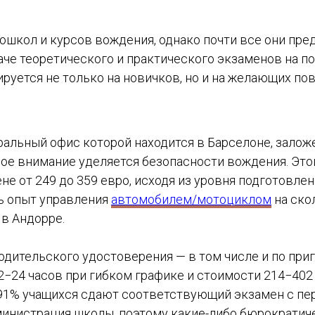
ошкол и курсов вождения, однако почти все они пр
аче теоретического и практического экзаменов на п
тируется не только на новичков, но и на желающих п
ральный офис которой находится в Барселоне, залож
ное внимание уделяется безопасности вождения. Эт
е от 249 до 359 евро, исходя из уровня подготовлен
ть опыт управления
автомобилем/мотоциклом
на ско
 в Андорре.
водительского удостоверения — в том числе и по пр
−24 часов при гибком графике и стоимости 214−402 
, 91% учащихся сдают соответствующий экзамен с пе
инистрация школы, поэтому какие-либо бюрократич