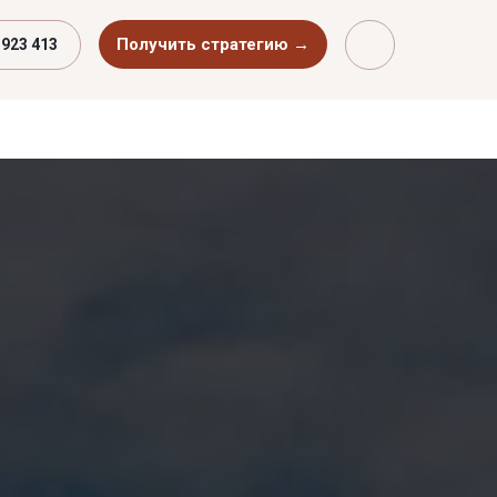
Получить стратегию →
 923 413