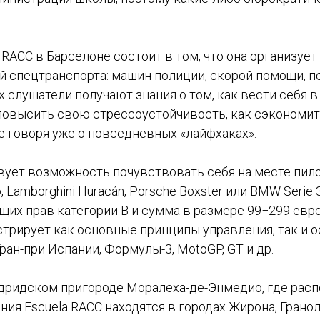
RACC в Барселоне состоит в том, что она организуе
спецтранспорта: машин полиции, скорой помощи, пож
ах слушатели получают знания о том, как вести себя
 повысить свою стрессоустойчивость, как сэкономит
не говоря уже о повседневных «лайфхаках».
ет возможность почувствовать себя на месте пилот
rdo, Lamborghini Huracán, Porsche Boxster или BMW Serie 
щих прав категории В и сумма в размере 99−299 евр
рирует как основные принципы управления, так и осо
Гран-при Испании, Формулы-3, MotoGP, GT и др.
адридском пригороде Моралеха-де-Энмедио, где рас
ния Escuela RACC находятся в городах Жирона, Гранол