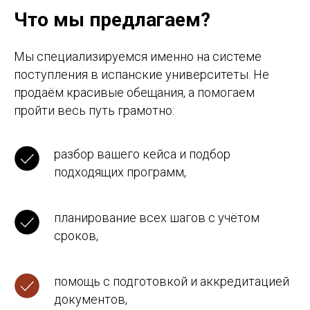
He leído y acepto la
Política de Privacidad
y
Что мы предлагаем?
autorizo el tratamiento de mis datos personales.
Я ознакомился(ась) и согласен(а) с
Политикой конфиденциальности
и даю
согласие на обработку моих персональных
Мы специализируемся именно на системе
данных.
поступления в испанские университеты. Не
Deseo recibir comunicaciones comerciales y
ofertas especiales de Study Barcelona. Я хочу
продаём красивые обещания, а помогаем
получать информационные рассылки и
спецпредложения от Study Barcelona.
пройти весь путь грамотно:
Оставить заявку
разбор вашего кейса и подбор
подходящих программ,
планирование всех шагов с учётом
сроков,
помощь с подготовкой и аккредитацией
документов,