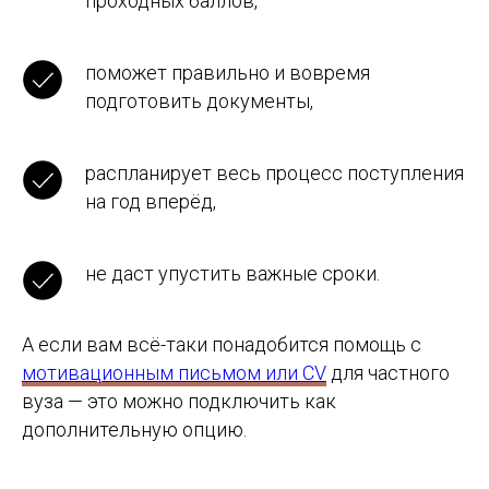
проходных баллов,
нужно именно в вашей
ситуации?
поможет правильно и вовремя
Запишитесь на
разбор кейса
— и мы
подготовить документы,
честно расскажем, какой путь вас ждёт
и как к нему лучше подготовиться.
Как с вами связаться?
распланирует весь процесс поступления
на год вперёд,
Ваш номер телефона
не даст упустить важные сроки.
Ваш email
А если вам всё-таки понадобится помощь с
мотивационным письмом или CV
для частного
вуза — это можно подключить как
Тема консультации
дополнительную опцию.