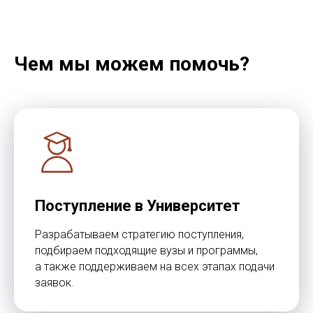
Получить стратегию
Чем мы можем помочь?
Программы
Обучение
Среднее образование
Школы
Высшее образование
Вузы
Языковые курсы
Бизнес-школы
Летние программы
Языковые академии
Поступление в Университет
Переезд
Контакты
Разрабатываем стратегию поступления,
Студенческая виза
Базируемся в Барселоне
Документы
Работаем онлайн
подбираем подходящие вузы и программы,
Жильё
+34 636 923 413
а также поддерживаем на всех этапах подачи
Новости
hola@studybarcelona.su
заявок.