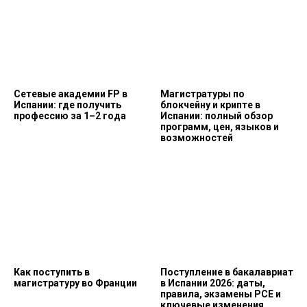
Сетевые академии FP в
Магистратуры по
Испании: где получить
блокчейну и крипте в
профессию за 1–2 года
Испании: полный обзор
программ, цен, языков и
возможностей
Как поступить в
Поступление в бакалавриат
магистратуру во Франции
в Испании 2026: даты,
правила, экзамены PCE и
ключевые изменения