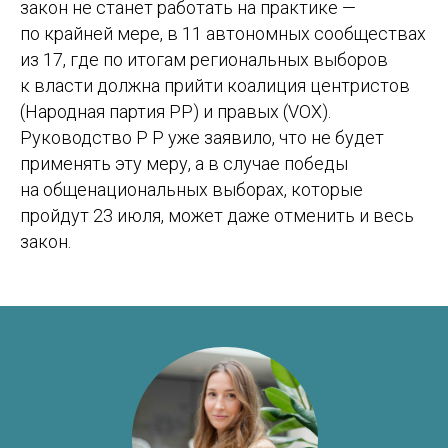
Тема консультации
закон не станет работать на практике —
по крайней мере, в 11 автономных сообществах
из 17, где по итогам региональных выборов
к власти должна прийти коалиция центристов
(Народная партия РР) и правых (VOX).
Оставить заявку
Руководство Р Р уже заявило, что не будет
Отправляя форму вы соглашаетесь с политикой
применять эту меру, а в случае победы
обработки персональных данных
на общенациональных выборах, которые
пройдут 23 июля, может даже отменить и весь
закон.