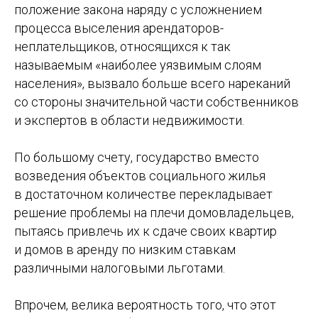
положение закона наряду с усложнением
процесса выселения арендаторов-
неплательщиков, относящихся к так
Планируете переезд в Испанию
называемым «наиболее уязвимым слоям
и не знаете, с чего начать?
населения», вызвало больше всего нареканий
со стороны значительной части собственников
Мы поможем разобраться с
и экспертов в области недвижимости.
документами, визами, учебой, жильем
и другими важными вопросами.
По большому счету, государство вместо
Как с вами связаться?
возведения объектов социального жилья
в достаточном количестве перекладывает
решение проблемы на плечи домовладельцев,
Ваш номер телефона
пытаясь привлечь их к сдаче своих квартир
и домов в аренду по низким ставкам
различными налоговыми льготами.
Ваш email
Впрочем, велика вероятность того, что этот