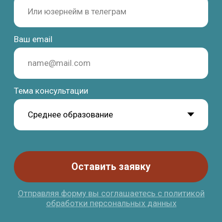
Программы
Обучение
Среднее образование
Школы
Высшее образование
Вузы
Языковые курсы
Бизнес-школы
Летние программы
Языковые академии
Переезд
Контакты
Студенческая виза
Базируемся в Барселоне
Документы
Работаем онлайн
Жильё
+34 636 923 413
Новости
hola@studybarcelona.su
© TOMO CERO, S.L.U. 2026
CIF: B62544374