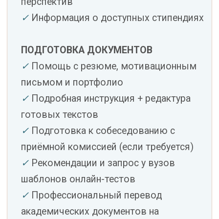
17)
❌ Оплачивается отдельно
✗
Омологация аттестата —
официальное признание документов
об образовании
✗
Присяжный перевод документов на
испанский язык
✗
Взносы университетов за
рассмотрение заявки и регистрацию
✗
Студенческая виза, помощь с
жильём и переездом