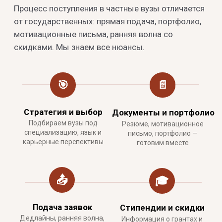
✈️
Офферы и зачисление
После зачисления
Отслеживаем офферы,
Студенческая виза,
помогаем выбрать лучший,
жильё, переезд
оформляем matrícula
ДЕТАЛИ
Что входит в
сопровождение
✅ Включено
СТРАТЕГИЯ И ПОДБОР
✓
Первичная консультация: оценка
шансов, цели и специализация