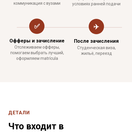
✓
Подбор от 3 до 5 университетов,
бизнес-школ или школ дизайна под
профиль и бюджет
✓
Анализ требований, вступительных
испытаний, языка обучения и карьерных
перспектив
✓
Информация о доступных стипендиях
ПОДГОТОВКА ДОКУМЕНТОВ
✓
Помощь с резюме, мотивационным
письмом и портфолио
✓
Подробная инструкция + редактура
готовых текстов
✓
Подготовка к собеседованию с
приёмной комиссией (если требуется)
✓
Рекомендации и запрос у вузов
шаблонов онлайн-тестов
✓
Профессиональный перевод
академических документов на