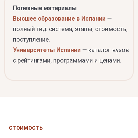
Выбрать
Сопровождение
3–4 вуза · без подбора
€1 100
НДС включён
Вуз и программа уже выбраны — мы
берём на себя документы, заявки и
коммуникацию с 3–4