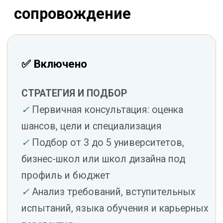
испанский или английский
ПОДАЧА ЗАЯВОК
✓
Создание личного кабинета и
аккаунтов на сайтах университетов
✓
Заполнение и подача заявок,
контроль дедлайнов
✓
Подача в раннюю волну для
получения скидки
✓
Коммуникация с вузами от вашего
имени
ЗАЧИСЛЕНИЕ
✓
Отслеживание офферов, помощь с
выбором лучшего
✓
Сопровождение до финального
зачисления
✓
Неограниченные консультации с
персональным менеджером (пн–пт, 9–