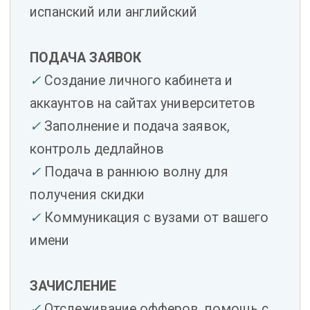
Полезные материалы
Высшее образование в Испании
—
полный гид: система, этапы, стоимость,
поступление.
Университеты Испании
— каталог вузов
с рейтингами, программами и ценами.
СТОИМОСТЬ
Выберите формат под
вашу ситуацию