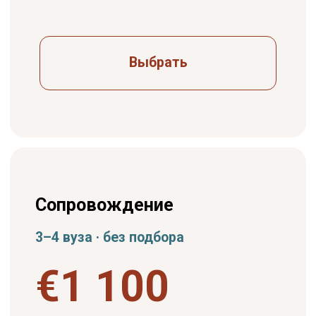
Поступите в частный вуз
Испании с полным
сопровождением
Оставьте заявку — мы оценим ваш
профиль и подскажем, с какого этапа
лучше начать.
Оставить заявку
Или напишите в
Telegram