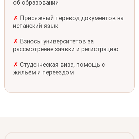
Выбрать
Сопровождение
1–2 вуза · без подбора
€900
НДС включён
Вуз и программа уже выбраны — мы
берём на себя документы, заявки и
коммуникацию с университетом.
___________________________________