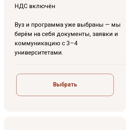
Study Barcelona
Учёба и переезд в Испанию без стресса и ошибок
Получить стратегию
Программы
Обучение
Среднее образование
Школы
Высшее образование
Вузы
Языковые курсы
Бизнес-школы
Летние программы
Языковые академии
Переезд
Контакты