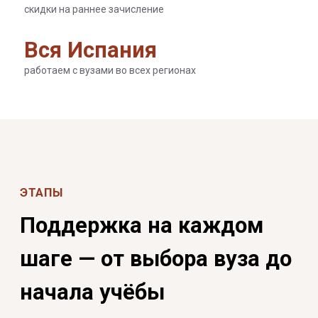
шаге — от выбора вуза до
начала учёбы
Процесс поступления в частные вузы отличается
от государственных: прямая подача, портфолио,
мотивационные письма, ранняя волна со
скидками. Мы знаем все нюансы.
🎯
📄
Стратегия и выбор
Документы и портфолио
Подбираем вузы под
Резюме, мотивационное
специализацию, язык и
письмо, портфолио —
карьерные перспективы
готовим вместе
📤
🎓
Подача заявок
Стипендии и скидки
Дедлайны, ранняя волна,
Информация о грантах и
коммуникация с вузами
условиях ранней подачи
✅