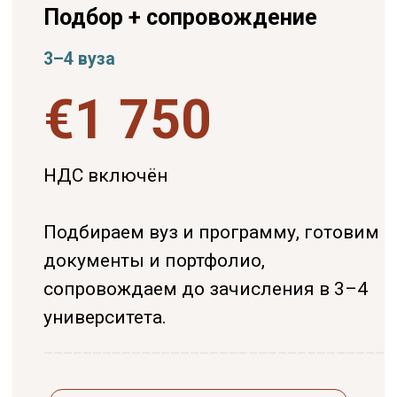
Студенческая виза
Базируемся в Барселоне
Документы
Работаем онлайн
Жильё
+34 636 923 413
Новости
hola@studybarcelona.su
© TOMO CERO, S.L.U. 2026
CIF: B62544374
Aviso Legal
Политика конфиденциальности
Юридическая информация