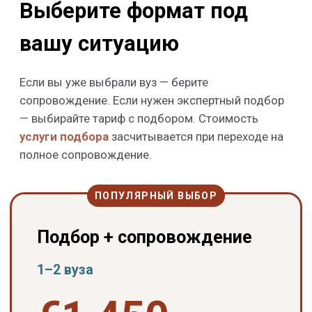
университетами.
___________________________________
Выбрать
Подбор + сопровождение
3–4 вуза
€1 750
НДС включён
Подбираем вуз и программу, готовим
документы и портфолио,
сопровождаем до зачисления в 3–4
университета.