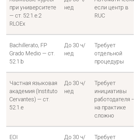
при университете
нед
если центр в
— ст. 52.1.e.2
RUC
RLOEx
Bachillerato, FP
До 30 ч/
Требует
Grado Medio — ст.
нед
отдельной
52.1.b
процедуры
Частная языковая
До 30 ч/
Требует
академия (Instituto
нед
инициативы
Cervantes) — ст.
работодателя —
52.1.e
на практике
сложно
EOI
До 30 ч/
Требует