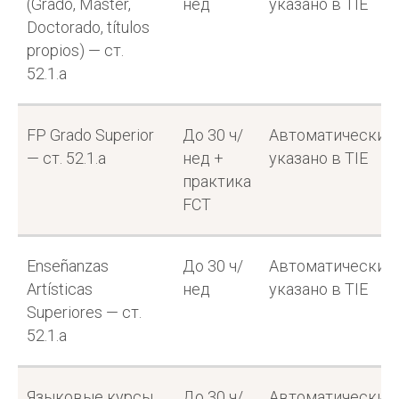
(Grado, Máster,
нед
указано в TIE
Политика конфиденциальности
Doctorado, títulos
Юридическая информация
propios) — ст.
52.1.a
FP Grado Superior
До 30 ч/
Автоматически,
— ст. 52.1.a
нед +
указано в TIE
практика
FCT
Enseñanzas
До 30 ч/
Автоматически,
Artísticas
нед
указано в TIE
Superiores — ст.
52.1.a
Языковые курсы
До 30 ч/
Автоматически,