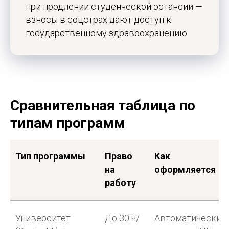
при продлении студенческой эстансии —
взносы в соцстрах дают доступ к
государственному здравоохранению.
Программы
Обучение
Среднее образование
Школы
Высшее образование
Вузы
Языковые курсы
Бизнес-школы
Летние программы
Языковые академии
Сравнительная таблица по
Переезд
Контакты
типам программ
Студенческая виза
Базируемся в Барселоне
Документы
Работаем онлайн
Жильё
+34 636 923 413
Новости
hola@studybarcelona.su
Тип программы
Право
Как
на
оформляется
работу
© TOMO CERO, S.L.U. 2026
CIF: B62544374
Aviso Legal
Университет
До 30 ч/
Автоматически,