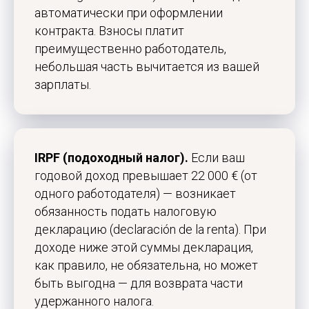
студенческую визу
автоматически при оформлении
контракта. Взносы платит
в Испанию без ошибок
преимущественно работодатель,
Анализ вашего кейса, подбор
небольшая часть вычитается из вашей
программы, подготовка документов
зарплаты.
и сопровождение подачи — системно
и до результата.
Отправить запрос
IRPF (подоходный налог).
Если ваш
годовой доход превышает 22 000 € (от
Или напишите в
Telegram
одного работодателя) — возникает
обязанность подать налоговую
декларацию (declaración de la renta). При
доходе ниже этой суммы декларация,
как правило, не обязательна, но может
быть выгодна — для возврата части
удержанного налога.