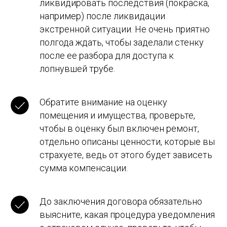
ликвидировать последствия (покраска,
например) после ликвидации
Ваш номер телефона
экстренной ситуации. Не очень приятно
полгода ждать, чтобы заделали стенку
Ваш email
после ее разбора для доступа к
лопнувшей трубе.
Тема консультации
Обратите внимание на оценку
помещения и имущества, проверьте,
чтобы в оценку был включен ремонт,
отдельно описаны ценности, которые вы
Оставить заявку
страхуете, ведь от этого будет зависеть
сумма компенсации.
Отправляя форму вы соглашаетесь с политикой
обработки персональных данных
До заключения договора обязательно
выясните, какая процедура уведомления