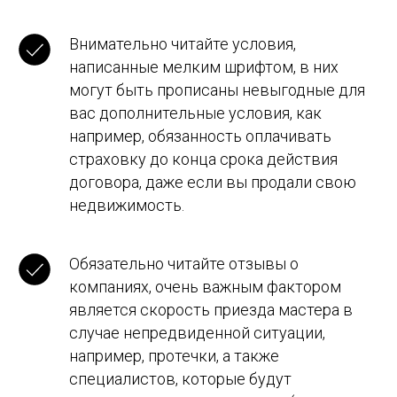
Внимательно читайте условия,
написанные мелким шрифтом, в них
могут быть прописаны невыгодные для
вас дополнительные условия, как
например, обязанность оплачивать
Планируете переезд
страховку до конца срока действия
в Испанию и не знаете, с чего
договора, даже если вы продали свою
начать?
недвижимость.
Мы поможем разобраться с
документами, визами, учебой, жильем и
другими важными вопросами. Получите
Обязательно читайте отзывы о
персональную консультацию и сделайте
компаниях, очень важным фактором
переезд легким и комфортным!
Оставьте заявку — и мы свяжемся с
является скорость приезда мастера в
вами!
случае непредвиденной ситуации,
например, протечки, а также
Как с вами связаться?
специалистов, которые будут