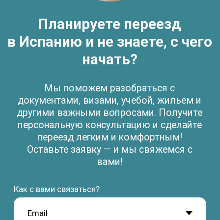
Документы
Работаем онлайн
Жильё
+34 636 923 413
Новости
hola@studybarcelona.su
© TOMO CERO, S.L.U. 2026
CIF: B62544374
Aviso Legal
Политика конфиденциальности
Юридическая информация