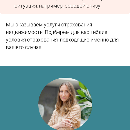
ситуация, например, соседей снизу.
Study Barcelona
Мы оказываем услуги страхования
Учёба и переезд в Испанию без стресса и ошибок
недвижимости. Подберем для вас гибкие
условия страхования, подходящие именно для
Получить стратегию
вашего случая.
Программы
Обучение
Среднее образование
Школы
Высшее образование
Вузы
Языковые курсы
Бизнес-школы
Летние программы
Языковые академии
Переезд
Контакты
Студенческая виза
Базируемся в Барселоне