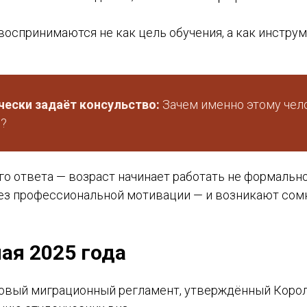
воспринимаются не как цель обучения, а как инструм
ески задаёт консульство:
Зачем именно этому чело
и?
го ответа — возраст начинает работать не формально
без профессиональной мотивации — и возникают сом
ая 2025 года
 новый миграционный регламент, утверждённый Корол