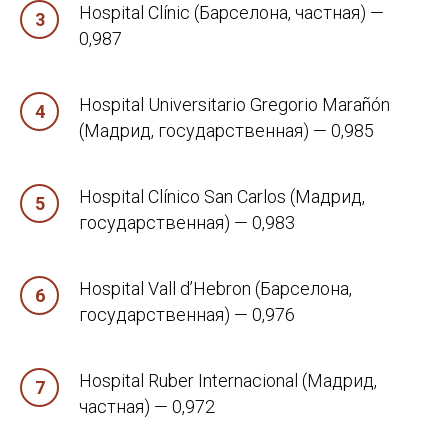
Hospital Clínic (Барселона, частная) —
0,987
Hospital Universitario Gregorio Marañón
(Мадрид, государственная) — 0,985
Hospital Clínico San Carlos (Мадрид,
Планируете переезд в Испанию
государственная) — 0,983
и не знаете, с чего начать?
Мы поможем разобраться с
Hospital Vall d’Hebron (Барселона,
документами, визами, учебой, жильем
и другими важными вопросами.
государственная) — 0,976
Как с вами связаться?
Hospital Ruber Internacional (Мадрид,
частная) — 0,972
Ваш номер телефона