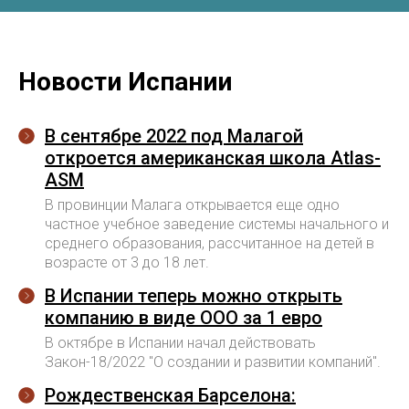
© TOMO CERO, S.L.U. 2026
CIF: B62544374
Новости Испании
Aviso Legal
Политика конфиденциальности
В сентябре 2022 под Малагой
Юридическая информация
откроется американская школа Atlas-
ASM
В провинции Малага открывается еще одно
частное учебное заведение системы начального и
среднего образования, рассчитанное на детей в
возрасте от 3 до 18 лет.
В Испании теперь можно открыть
компанию в виде ООО за 1 евро
В октябре в Испании начал действовать
Закон-18/2022 "О создании и развитии компаний".
Рождественская Барселона: