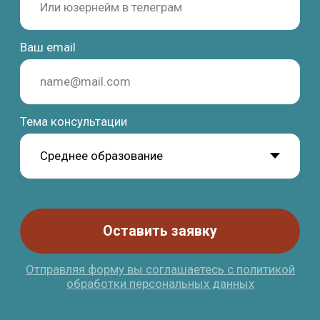
Учёба и переезд в Испанию без стресса и ошибок
Получить стратегию
Программы
Обучение
Среднее образование
Школы
Высшее образование
Вузы
Языковые курсы
Бизнес-школы
Летние программы
Языковые академии
Переезд
Контакты
Студенческая виза
Базируемся в Барселоне
Документы
Работаем онлайн
Жильё
+34 636 923 413
Новости
hola@studybarcelona.su