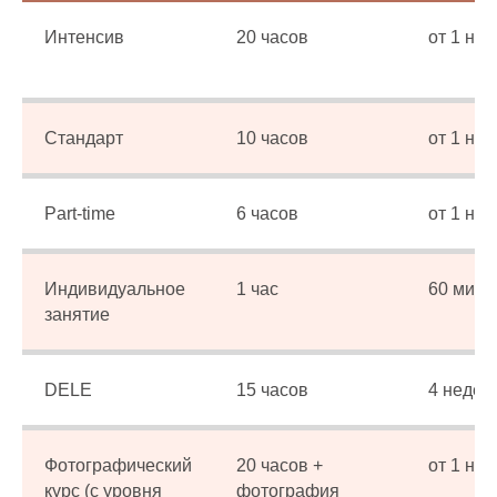
Как с вами связаться?
Интенсив
20 часов
от 1 не
Ваш номер телефона
Стандарт
10 часов
от 1 не
Ваш email
Part-time
6 часов
от 1 не
Тема консультации
Индивидуальное
1 час
60 мину
занятие
Оставить заявку
DELE
15 часов
4 недел
Отправляя форму вы соглашаетесь с политикой
обработки персональных данных
Фотографический
20 часов +
от 1 не
курс (с уровня
фотография