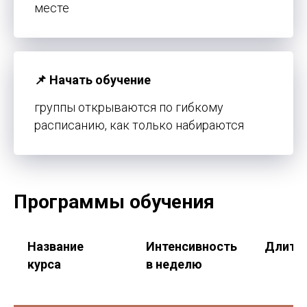
месте
📌 Начать обучение
группы открываются по гибкому
расписанию, как только набираются
Хотите узнать больше
Программы обучения
о курсах El Rincón de
Tándem?
Название
Интенсивность
Длите
Оставьте заявку — расскажем
курса
в неделю
о программах, поможем
с регистрацией и оформлением
студенческой визы.