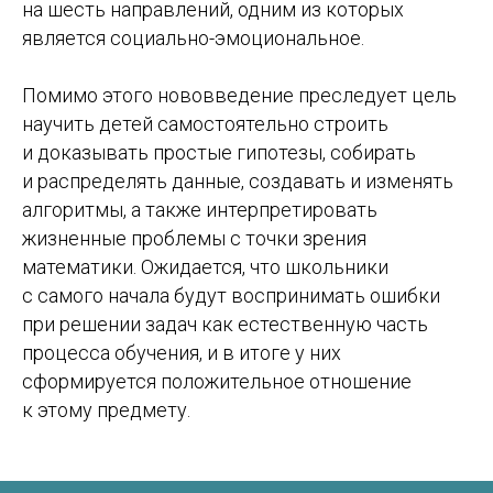
на шесть направлений, одним из которых
является социально-эмоциональное.
Помимо этого нововведение преследует цель
научить детей самостоятельно строить
Планируете переезд в Испанию
и доказывать простые гипотезы, собирать
и не знаете, с чего начать?
и распределять данные, создавать и изменять
Мы поможем разобраться с
алгоритмы, а также интерпретировать
документами, визами, учебой, жильем
жизненные проблемы с точки зрения
и другими важными вопросами.
математики. Ожидается, что школьники
Как с вами связаться?
с самого начала будут воспринимать ошибки
при решении задач как естественную часть
процесса обучения, и в итоге у них
Ваш номер телефона
сформируется положительное отношение
к этому предмету.
Ваш email