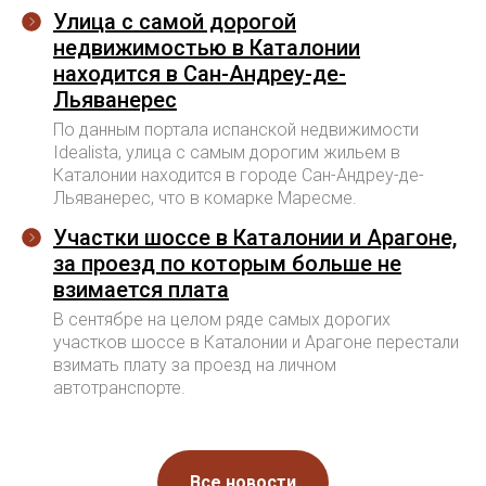
Улица с самой дорогой
недвижимостью в Каталонии
находится в Сан-Андреу-де-
© TOMO CERO, S.L.U. 2026
CIF: B62544374
Льяванерес
Aviso Legal
По данным портала испанской недвижимости
Idealista, улица с самым дорогим жильем в
Политика конфиденциальности
Каталонии находится в городе Сан-Андреу-де-
Юридическая информация
Льяванерес, что в комарке Маресме.
Участки шоссе в Каталонии и Арагоне,
за проезд по которым больше не
взимается плата
В сентябре на целом ряде самых дорогих
участков шоссе в Каталонии и Арагоне перестали
взимать плату за проезд на личном
автотранспорте.
Все новости