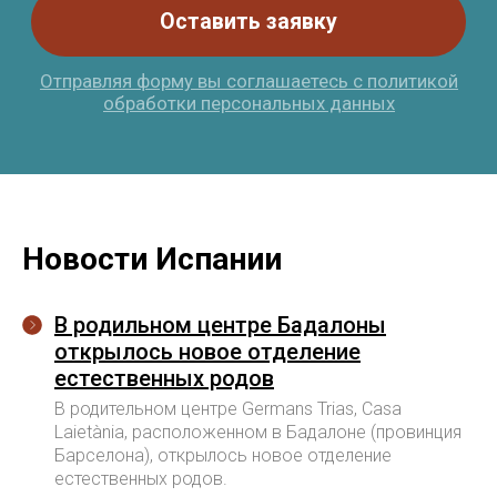
Study Barcelona
Учёба и переезд в Испанию без стресса и ошибок
Получить стратегию
Программы
Обучение
Новости Испании
Среднее образование
Школы
Высшее образование
Вузы
Языковые курсы
Бизнес-школы
Летние программы
Языковые академии
В родильном центре Бадалоны
открылось новое отделение
естественных родов
Переезд
Контакты
В родительном центре Germans Trias, Casa
Студенческая виза
Базируемся в Барселоне
Laietània, расположенном в Бадалоне (провинция
Документы
Работаем онлайн
Жильё
+34 636 923 413
Барселона), открылось новое отделение
Новости
hola@studybarcelona.su
естественных родов.