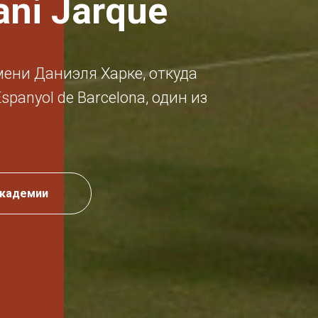
ani Jarque
ени Даниэля Харке, откуда
panyol de Barcelona, один из
академии