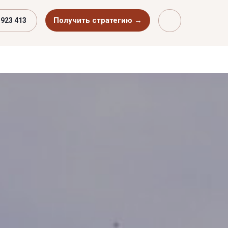
Получить стратегию →
 923 413