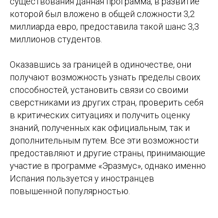
существования данная программа, в развитие
Планируете переезд в Испанию
которой был вложено в общей сложности 3,2
и не знаете, с чего начать?
миллиарда евро, предоставила такой шанс 3,3
Мы поможем разобраться с
миллионов студентов.
документами, визами, учебой, жильем
и другими важными вопросами.
Оказавшись за границей в одиночестве, они
Как с вами связаться?
получают возможность узнать пределы своих
способностей, установить связи со своими
сверстниками из других стран, проверить себя
Ваш номер телефона
в критических ситуациях и получить оценку
знаний, полученных как официальным, так и
дополнительным путем. Все эти возможности
Ваш email
предоставляют и другие страны, принимающие
участие в программе «Эразмус», однако именно
Испания пользуется у иностранцев
Тема консультации
повышенной популярностью.