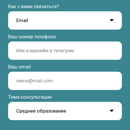
Study Barcelona
Учёба и переезд в Испанию без стресса и ошибок
Получить стратегию
Программы
Обучение
Среднее образование
Школы
Высшее образование
Вузы
Языковые курсы
Бизнес-школы
Летние программы
Языковые академии