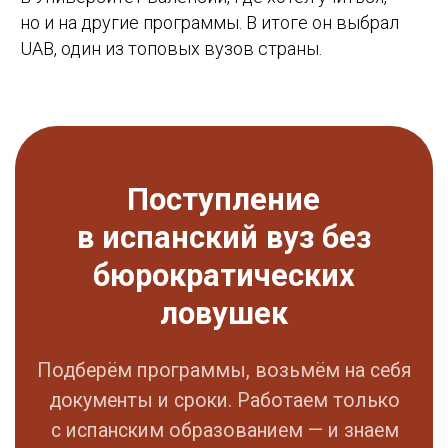
но и на другие программы. В итоге он выбрал
Переезд
Контакты
UAB, один из топовых вузов страны.
Студенческая виза
Базируемся в Барселоне
Документы
Работаем онлайн
Жильё
+34 636 923 413
Новости
hola@studybarcelona.su
© TOMO CERO, S.L.U. 2026
CIF: B62544374
Aviso Legal
Политика конфиденциальности
Юридическая информация