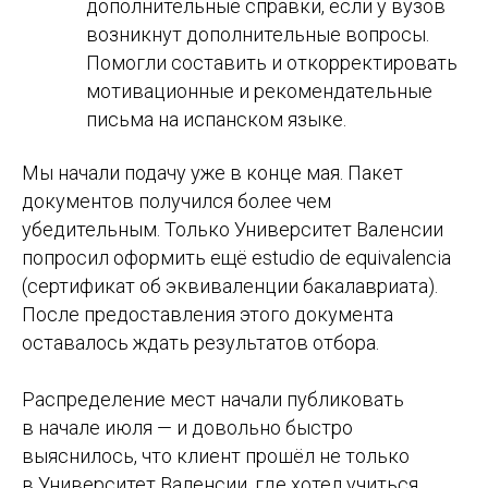
дополнительные справки, если у вузов
Или напишите в
Telegram
возникнут дополнительные вопросы.
Помогли составить и откорректировать
мотивационные и рекомендательные
письма на испанском языке.
Study Barcelona
Мы начали подачу уже в конце мая. Пакет
документов получился более чем
Учёба и переезд в Испанию без стресса и ошибок
убедительным. Только Университет Валенсии
попросил оформить ещё estudio de equivalencia
Получить стратегию
(сертификат об эквиваленции бакалавриата).
После предоставления этого документа
оставалось ждать результатов отбора.
Программы
Обучение
Распределение мест начали публиковать
Среднее образование
Школы
в начале июля — и довольно быстро
Высшее образование
Вузы
выяснилось, что клиент прошёл не только
Языковые курсы
Бизнес-школы
Летние программы
Языковые академии
в Университет Валенсии, где хотел учиться,