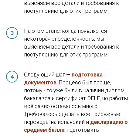
выясняем все детали и требования к
поступлению для этих программ.
На этом этапе, когда появляется
некоторая определенность, мы
Поступление
выясняем все детали и требования к
в испанский вуз без
поступлению для этих программ.
бюрократических
ловушек
Следующий шаг —
подготовка
Подберём программы, возьмём на себя
документов
. Процесс был проще,
документы и сроки. Работаем только
потому что уже были в наличии диплом
с испанским образованием — и знаем
бакалавра и сертификат DELE, но работы
систему изнутри.
всё равно оставалось много.
Требовалось сделать все присяжные
Отправить запрос
переводы на испанский и
декларацию о
среднем балле
, подготовить