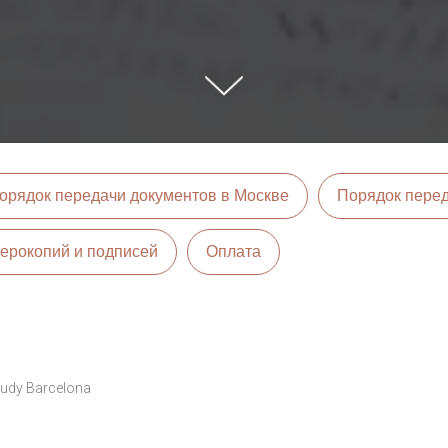
орядок передачи документов в Москве
Порядок перед
ерокопий и подписей
Оплата
udy Barcelona