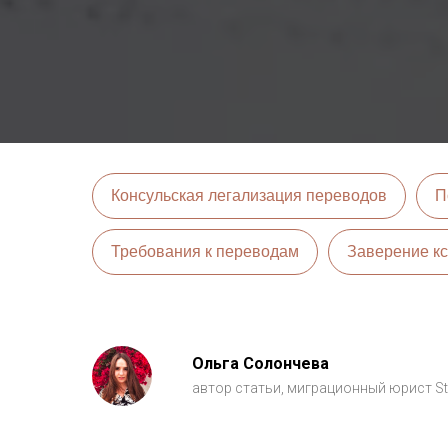
Консульская легализация переводов
П
Требования к переводам
Заверение кс
Ольга Солончева
автор статьи, миграционный юрист St