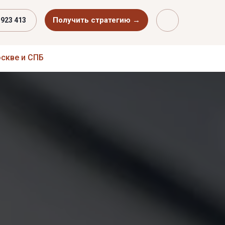
Получить стратегию →
 923 413
оскве и СПБ