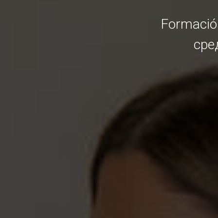
Formació
сре