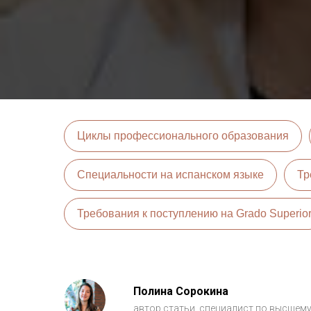
Циклы профессионального образования
Специальности на испанском языке
Тр
Требования к поступлению на Grado Superio
Полина Сорокина
автор статьи, специалист по высшему