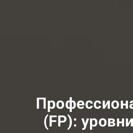
Профессиона
(FP): уровн