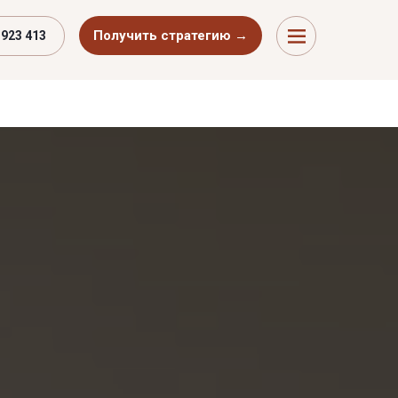
Получить стратегию →
 923 413