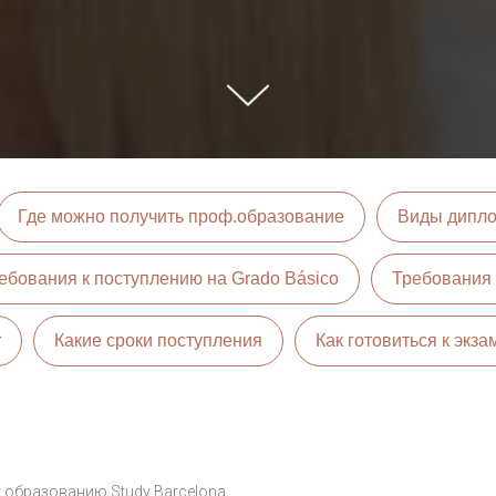
Где можно получить проф.образование
Виды дипл
ебования к поступлению на Grado Básico
Требования 
r
Какие сроки поступления
Как готовиться к экза
 образованию Study Barcelona