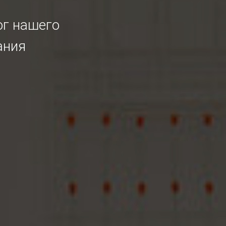
ог нашего
ания