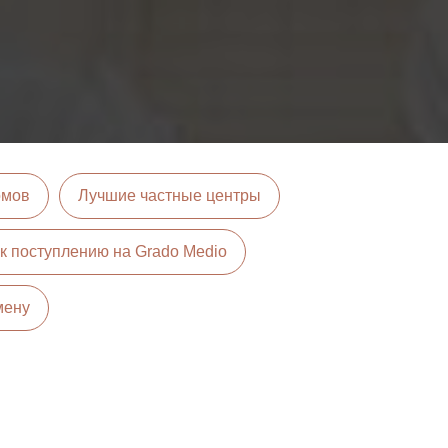
омов
Лучшие частные центры
к поступлению на Grado Medio
мену