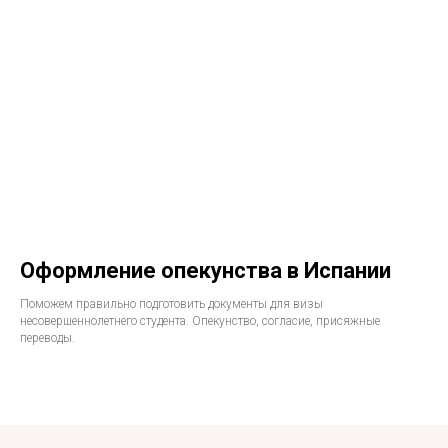
Study Barcelona
Учёба и переезд в Испанию без стресса и ошибок
Оформление опекунства в Испании
Поможем правильно подготовить документы для визы
Получить стратегию
несовершеннолетнего студента. Опекунство, согласие, присяжные
переводы.
Программы
Обучение