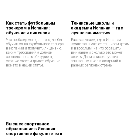
Как стать футбольным
Теннисные школы и
тренером в Испании:
академии Испании — где
обучение и лицензии
лучше заниматься
Что необходимого для того, чтобы
Рассказываем, где в Испании
обучиться на футбольного тренера
лучше заниматься теннисом детям
в Испании и получить лицензию,
и взрослым, на что обращать
каким требованиям должен
внимание и сколько это может
соответствовать абитуриент,
стоить. Даем список лучших
сколько стоит и длится обучение –
теннисных школ и академий в
все это в нашей статье.
разных регионах страны.
Высшее спортивное
образование в Испании:
спортивные факультеты и