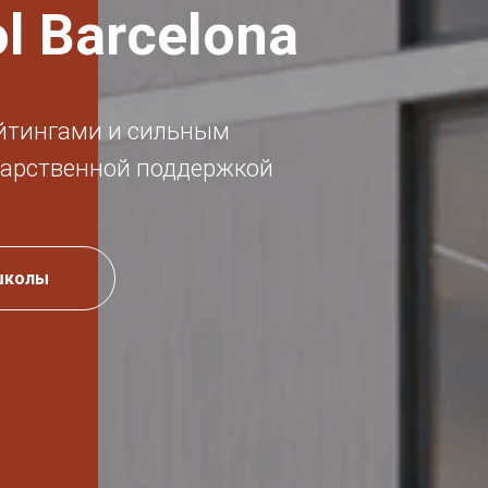
ol Barcelona
йтингами и сильным
дарственной поддержкой
школы