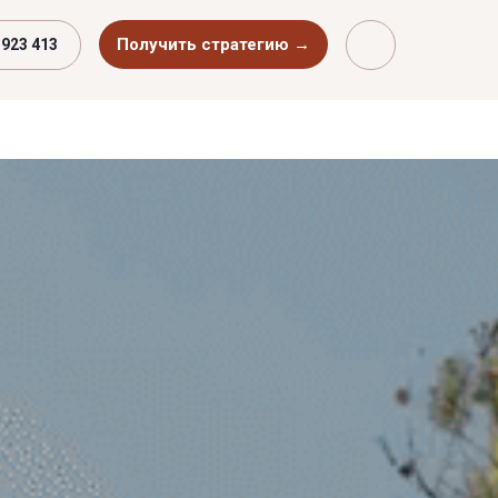
Получить стратегию →
 923 413