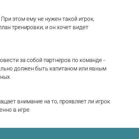
При этом ему не нужен такой игрок,
план тренировки, и он хочет видет
овести за собой партнеров по команде -
тельно должен быть капитаном или явным
ных.
ащает внимание на то, проявляет ли игрок
Екатерина Иванова
Основатель Study Barcelona
енно в игре.