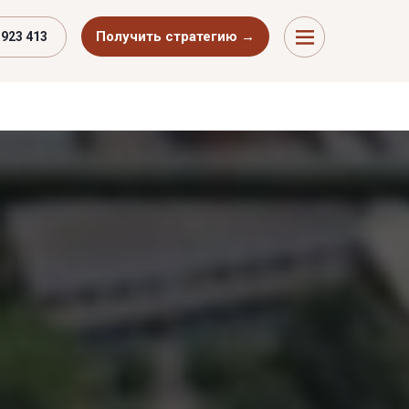
Получить стратегию →
 923 413