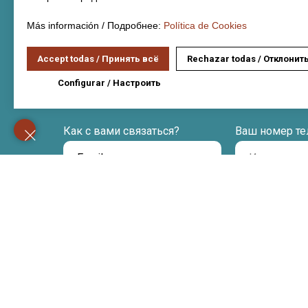
Планируете 
Más información / Подробнее:
Política de Cookies
Мы поможем разоб
Accept todas / Принять всё
Rechazar todas / Отклонит
жильем и другими
Configurar / Настроить
Как с вами связаться?
Ваш номер те
Отправ
Новости Испании