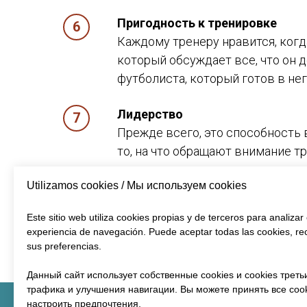
Пригодность к тренировке
Каждому тренеру нравится, когд
который обсуждает все, что он д
футболиста, который готов в нег
Лидерство
Прежде всего, это способность 
то, на что обращают внимание т
лидером коллектива, но от него
Utilizamos cookies / Мы используем cookies
Отношение к делу
Este sitio web utiliza cookies propias y de terceros para analizar 
Данное качество является не ме
experiencia de navegación. Puede aceptar todas las cookies, re
интерес к тому, что он делает н
sus preferencias.
Данный сайт использует собственные cookies и cookies треть
трафика и улучшения навигации. Вы можете принять все cook
настроить предпочтения.