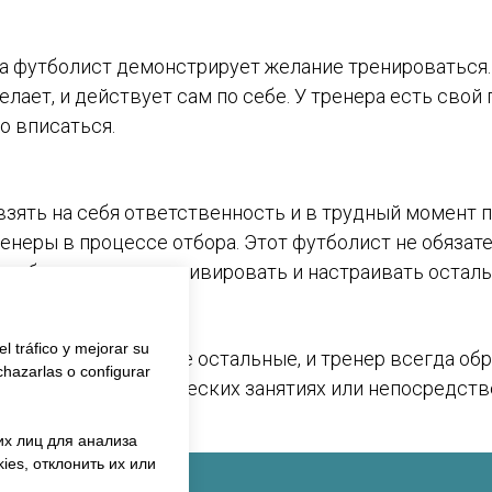
а футболист демонстрирует желание тренироваться. 
елает, и действует сам по себе. У тренера есть свой 
о вписаться.
взять на себя ответственность и в трудный момент п
ренеры в процессе отбора. Этот футболист не обяза
 требуется уметь мотивировать и настраивать осталь
el tráfico y mejorar su
нее важным, чем все остальные, и тренер всегда обр
chazarlas o configurar
а тренировках, тактических занятиях или непосредств
их лиц для анализа
ies, отклонить их или