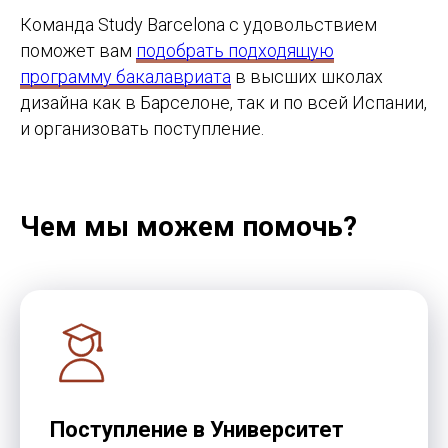
Получить стратегию
Команда Study Barcelona с удовольствием
поможет вам
подобрать подходящую
программу бакалавриата
в высших школах
дизайна как в Барселоне, так и по всей Испании,
и организовать поступление.
Программы
Обучение
Среднее образование
Школы
Высшее образование
Вузы
Языковые курсы
Бизнес-школы
Летние программы
Языковые академии
Чем мы можем помочь?
Переезд
Контакты
Студенческая виза
Базируемся в Барселоне
Документы
Работаем онлайн
Жильё
+34 636 923 413
Новости
hola@studybarcelona.su
Поступление в Университет