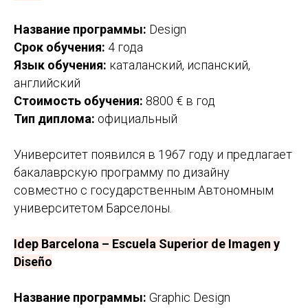
Название программы:
Design
Срок обучения:
4 года
Язык обучения:
каталанский, испанский,
английский
Стоимость обучения:
8800 € в год
Не знаете, с чего начать?
Тип диплома:
официальный
Мы поможем вам выбрать
Университет появился в 1967 году и предлагает
университет, оформить документы
и подготовиться к поступлению.
бакалаврскую программу по дизайну
Оставьте заявку прямо сейчас!
совместно с государственным Автономным
Как с вами связаться?
университетом Барселоны.
Idep Barcelona – Escuela Superior de Imagen y
Ваш номер телефона
Diseño
Название программы:
Graphic Design
Ваш email