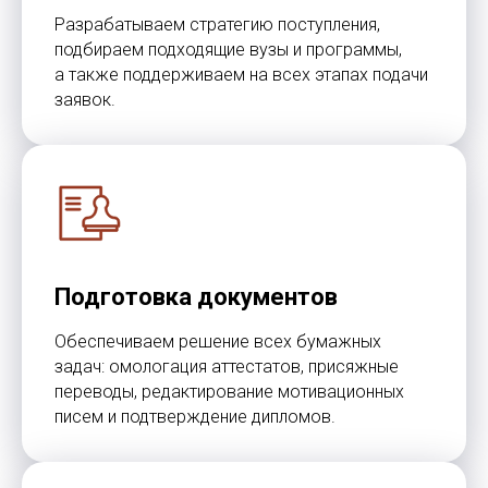
© TOMO CERO, S.L.U. 2026
CIF: B62544374
Разрабатываем стратегию поступления,
Aviso Legal
подбираем подходящие вузы и программы,
а также поддерживаем на всех этапах подачи
Политика конфиденциальности
заявок.
Юридическая информация
Подготовка документов
Обеспечиваем решение всех бумажных
задач: омологация аттестатов, присяжные
переводы, редактирование мотивационных
писем и подтверждение дипломов.