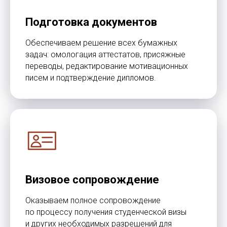
Подготовка документов
Обеспечиваем решение всех бумажных
задач: омологация аттестатов, присяжные
переводы, редактирование мотивационных
писем и подтверждение дипломов.
Study Barcelona
Учёба и переезд в Испанию без стресса и ошибок
Получить стратегию
Визовое сопровождение
Программы
Обучение
Среднее образование
Школы
Оказываем полное сопровождение
Высшее образование
Вузы
по процессу получения студенческой визы
Языковые курсы
Бизнес-школы
и других необходимых разрешений для
Летние программы
Языковые академии