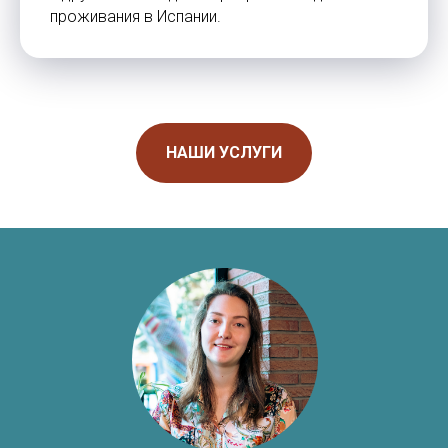
проживания в Испании.
Переезд
Контакты
Студенческая виза
Базируемся в Барселоне
Документы
Работаем онлайн
Жильё
+34 636 923 413
Новости
hola@studybarcelona.su
НАШИ УСЛУГИ
© TOMO CERO, S.L.U. 2026
CIF: B62544374
Aviso Legal
Политика конфиденциальности
Юридическая информация