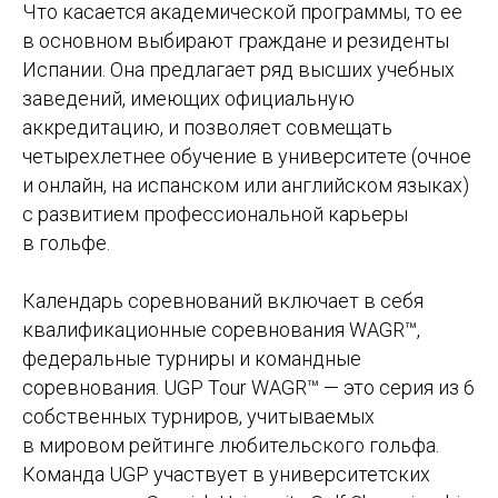
Что касается академической программы, то ее
в основном выбирают граждане и резиденты
Испании. Она предлагает ряд высших учебных
заведений, имеющих официальную
аккредитацию, и позволяет совмещать
четырехлетнее обучение в университете (очное
и онлайн, на испанском или английском языках)
с развитием профессиональной карьеры
в гольфе.
Календарь соревнований включает в себя
квалификационные соревнования WAGR™,
федеральные турниры и командные
соревнования. UGP Tour WAGR™ — это серия из 6
Не знаете, с чего начать?
собственных турниров, учитываемых
Мы поможем вам выбрать
в мировом рейтинге любительского гольфа.
университет, оформить документы
Команда UGP участвует в университетских
и подготовиться к поступлению.
Оставьте заявку прямо сейчас!