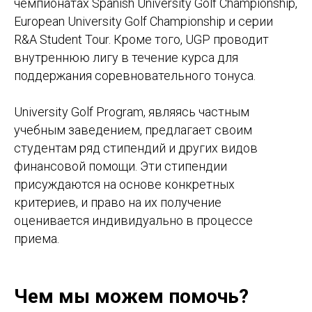
чемпионатах Spanish University Golf Championship,
European University Golf Championship и серии
Как с вами связаться?
R&A Student Tour. Кроме того, UGP проводит
внутреннюю лигу в течение курса для
Ваш номер телефона
поддержания соревновательного тонуса.
University Golf Program, являясь частным
Ваш email
учебным заведением, предлагает своим
студентам ряд стипендий и других видов
финансовой помощи. Эти стипендии
Тема консультации
присуждаются на основе конкретных
критериев, и право на их получение
оценивается индивидуально в процессе
приема.
Оставить заявку
Отправляя форму вы соглашаетесь с политикой
обработки персональных данных
Чем мы можем помочь?