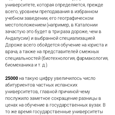
Программы
Обучение
университете, которая определяется, прежде
Среднее образование
Школы
всего, уровнем преподавания в избранном
Высшее образование
Вузы
учебном заведении, его географическом
Языковые курсы
Бизнес-школы
местоположением (например, в Каталонии
Летние программы
Языковые академии
зачастую это будет в три раза дороже, чем в
Андалусии) и выбранной специализацией.
Переезд
Контакты
Дороже всего обойдется обучение на юриста и
Студенческая виза
Базируемся в Барселоне
врача, а также на представителей смежных
Документы
Работаем онлайн
Жильё
+34 636 923 413
специальностей (биотехнология, фармакология,
Новости
hola@studybarcelona.su
биомеханика и т. д.).
25000
на такую цифру увеличилось число
абитуриентов частных испанских
© TOMO CERO, S.L.U. 2026
CIF: B62544374
университетов, главной причиной чему
Aviso Legal
послужило заметное сокращение разницы в
Политика конфиденциальности
ценах на обучение в государственных вузах. В
Юридическая информация
то же время государственные университеты