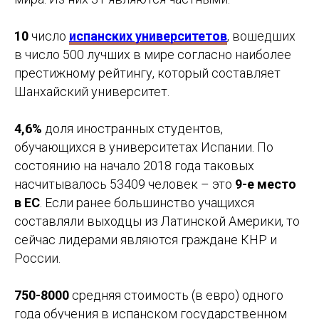
10
число
испанских университетов
, вошедших
в число 500 лучших в мире согласно наиболее
престижному рейтингу, который составляет
Шанхайский университет.
4,6%
доля иностранных студентов,
обучающихся в университетах Испании. По
состоянию на начало 2018 года таковых
Study Barcelona
насчитывалось 53409 человек – это
9-е место
в ЕС
. Если ранее большинство учащихся
Учёба и переезд в Испанию без стресса и ошибок
составляли выходцы из Латинской Америки, то
сейчас лидерами являются граждане КНР и
Получить стратегию
России.
750-8000
средняя стоимость (в евро) одного
года обучения в испанском государственном