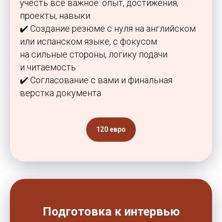
учесть все важное: опыт, достижения,
проекты, навыки
✔️ Создание резюме с нуля на английском
или испанском языке, с фокусом
на сильные стороны, логику подачи
Study Barcelona
и читаемость
Учёба и переезд в Испанию без стресса и ошибок
✔️ Согласование с вами и финальная
верстка документа
Получить стратегию
120 евро
Программы
Обучение
Среднее образование
Школы
Высшее образование
Вузы
Языковые курсы
Бизнес-школы
Летние программы
Языковые академии
Подготовка к интервью