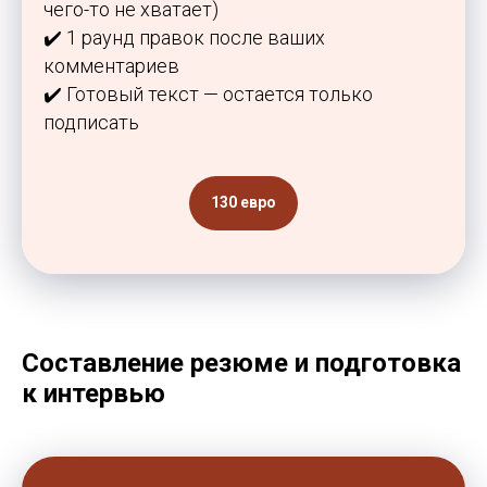
чего-то не хватает)
Готовы сделать первый шаг
✔️ 1 раунд правок после ваших
к сильной заявке?
комментариев
✔️ Готовый текст — остается только
Отправьте заявку — и мы поможем
подписать
вам выделиться из тысячи
кандидатов!
Как с вами связаться?
130 евро
Ваш номер телефона
Ваш email
Составление резюме и подготовка
к интервью
Тема консультации