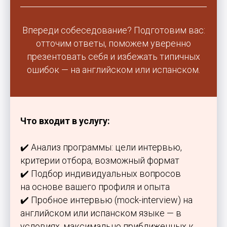
Переезд
Контакты
Студенческая виза
Базируемся в Барселоне
Документы
Работаем онлайн
Впереди собеседование? Подготовим вас:
Жильё
+34 636 923 413
отточим ответы, поможем уверенно
Новости
hola@studybarcelona.su
презентовать себя и избежать типичных
ошибок — на английском или испанском.
© TOMO CERO, S.L.U. 2026
CIF: B62544374
Aviso Legal
Что входит в услугу:
Политика конфиденциальности
Юридическая информация
✔️ Анализ программы: цели интервью,
критерии отбора, возможный формат
✔️ Подбор индивидуальных вопросов
на основе вашего профиля и опыта
✔️ Пробное интервью (mock-interview) на
английском или испанском языке — в
условиях, максимально приближенных к