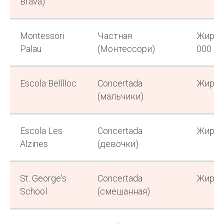
Brava)
Или напишите в
Telegram
Montessori
Частная
Жирон
Palau
(Монтессори)
000 м²
Escola Belllloc
Concertada
Жирон
(мальчики)
Escola Les
Concertada
Жирон
Alzines
(девочки)
St. George's
Concertada
Жирон
School
(смешанная)