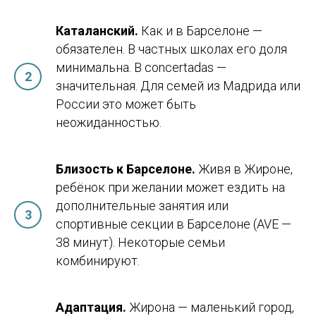
Переезд
Контакты
Студенческая виза
Базируемся в Барселоне
Каталанский.
Как и в Барселоне —
Документы
Работаем онлайн
обязателен. В частных школах его доля
Жильё
+34 636 923 413
минимальна. В concertadas —
Новости
hola@studybarcelona.su
значительная. Для семей из Мадрида или
России это может быть
неожиданностью.
© TOMO CERO, S.L.U. 2026
CIF: B62544374
Aviso Legal
Близость к Барселоне.
Живя в Жироне,
Политика конфиденциальности
ребёнок при желании может ездить на
Юридическая информация
дополнительные занятия или
спортивные секции в Барселоне (AVE —
38 минут). Некоторые семьи
комбинируют.
Адаптация.
Жирона — маленький город,