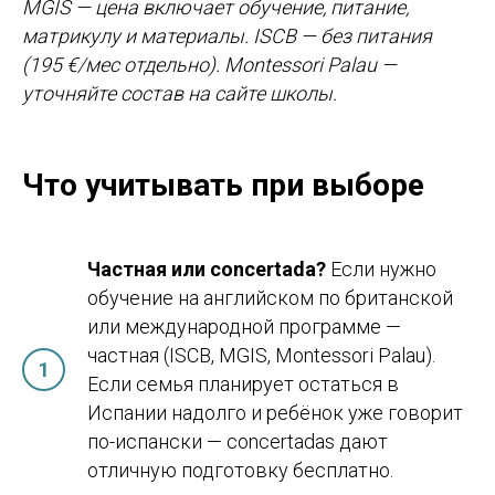
MGIS — цена включает обучение, питание,
матрикулу и материалы. ISCB — без питания
(195 €/мес отдельно). Montessori Palau —
уточняйте состав на сайте школы.
Study Barcelona
Учёба и переезд в Испанию без стресса и ошибок
Что учитывать при выборе
Получить стратегию
Частная или concertada?
Если нужно
обучение на английском по британской
или международной программе —
частная (ISCB, MGIS, Montessori Palau).
Программы
Обучение
Если семья планирует остаться в
Среднее образование
Школы
Высшее образование
Вузы
Испании надолго и ребёнок уже говорит
Языковые курсы
Бизнес-школы
по-испански — concertadas дают
Летние программы
Языковые академии
отличную подготовку бесплатно.