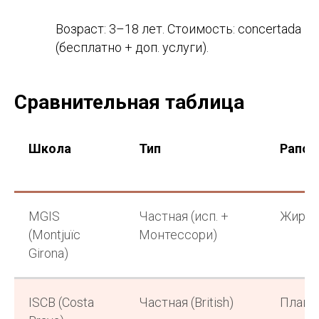
Возраст: 3–18 лет. Стоимость: concertada
(бесплатно + доп. услуги).
Сравнительная таблица
Школа
Тип
Рапол
Доверьте поступление
экспертам в испанском
образовании
MGIS
Частная (исп. +
Жирон
Подбор школы, подготовка документов,
(Montjuïc
Монтессори)
сопровождение зачисления — системно
Girona)
и до результата.
ISCB (Costa
Частная (British)
Плайя
Отправить запрос